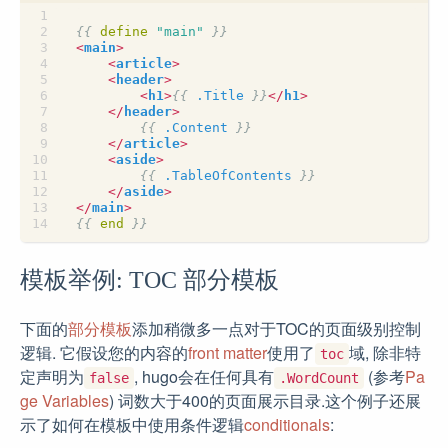
{{
define
"main"
}}
<
main
>
<
article
>
<
header
>
<
h1
>
{{
.Title
}}
</
h1
>
</
header
>
{{
.Content
}}
</
article
>
<
aside
>
{{
.TableOfContents
}}
</
aside
>
</
main
>
{{
end
}}
模板举例: TOC 部分模板
下面的
部分模板
添加稍微多一点对于TOC的页面级别控制
逻辑. 它假设您的内容的
front matter
使用了
域, 除非特
toc
定声明为
, hugo会在任何具有
(参考
Pa
false
.WordCount
ge Variables
) 词数大于400的页面展示目录.这个例子还展
示了如何在模板中使用条件逻辑
conditionals
: