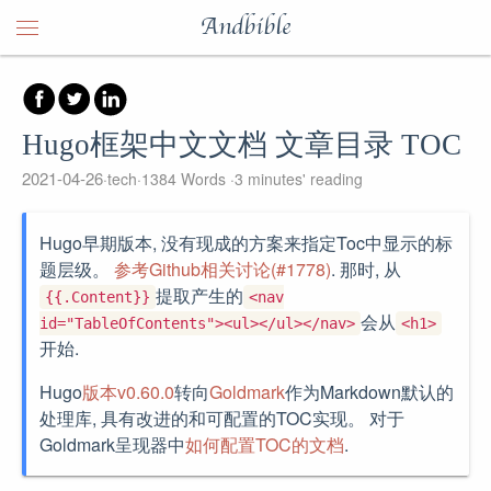
Andbible
Hugo框架中文文档 文章目录 TOC
2021-04-26
tech
1384 Words
3 minutes' reading
Hugo早期版本, 没有现成的方案来指定Toc中显示的标
题层级。
参考Github相关讨论(#1778)
. 那时, 从
提取产生的
{{.Content}}
<nav
会从
id="TableOfContents"><ul></ul></nav>
<h1>
开始.
Hugo
版本v0.60.0
转向
Goldmark
作为Markdown默认的
处理库, 具有改进的和可配置的TOC实现。 对于
Goldmark呈现器中
如何配置TOC的文档
.