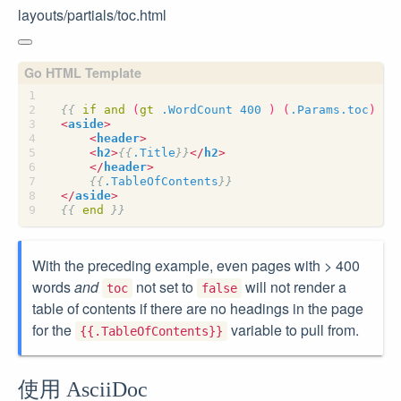
layouts/partials/toc.html
{{
if
and
(
gt
.WordCount
400
)
(
.Params.toc
)
}}
<
aside
>
<
header
>
<
h2
>
{{
.Title
}}
</
h2
>
</
header
>
{{
.TableOfContents
}}
</
aside
>
{{
end
}}
With the preceding example, even pages with > 400
words
and
not set to
will not render a
toc
false
table of contents if there are no headings in the page
for the
variable to pull from.
{{.TableOfContents}}
使用 AsciiDoc