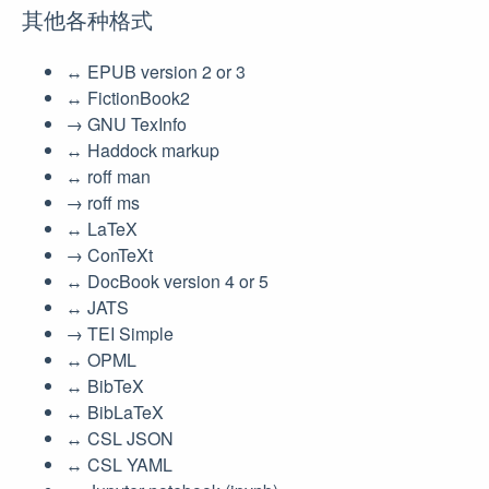
其他各种格式
↔︎ EPUB version 2 or 3
↔︎ FictionBook2
→ GNU TexInfo
↔︎ Haddock markup
↔︎ roff man
→ roff ms
↔︎ LaTeX
→ ConTeXt
↔︎ DocBook version 4 or 5
↔︎ JATS
→ TEI Simple
↔︎ OPML
↔︎ BibTeX
↔︎ BibLaTeX
↔︎ CSL JSON
↔︎ CSL YAML