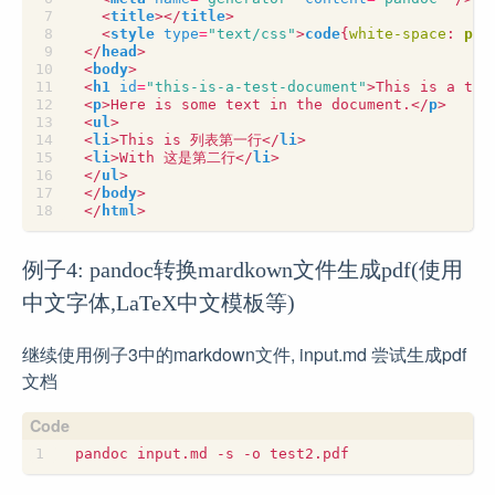
<
title
></
title
>
<
style
type
=
"text/css"
>
code
{
white-space
:
pre
</
head
>
<
body
>
<
h1
id
=
"this-is-a-test-document"
>
This is a tes
<
p
>
Here is some text in the document.
</
p
>
<
ul
>
<
li
>
This is 列表第一行
</
li
>
<
li
>
With 这是第二行
</
li
>
</
ul
>
</
body
>
</
html
>
例子4: pandoc转换mardkown文件生成pdf(使用
中文字体,LaTeX中文模板等)
继续使用例子3中的markdown文件, input.md 尝试生成pdf
文档