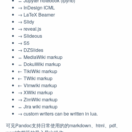
↔︎ Jupyter notebook (ipynb)
→ InDesign ICML
→ LaTeX Beamer
→ Slidy
→ reveal.js
→ Slideous
→ S5
→ DZSlides
↔︎ MediaWiki markup
↔︎ DokuWiki markup
← TikiWiki markup
← TWiki markup
← Vimwiki markup
→ XWiki markup
→ ZimWiki markup
↔︎ Jira wiki markup
→ custom writers can be written in lua.
可见Pandoc支持日常使用的的markdown、html、pdf、