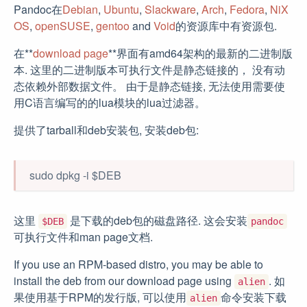
Pandoc在
Debian
,
Ubuntu
,
Slackware
,
Arch
,
Fedora
,
NiX
OS
,
openSUSE
,
gentoo
and
Void
的资源库中有资源包.
在**
download page
**界面有amd64架构的最新的二进制版
本. 这里的二进制版本可执行文件是静态链接的， 没有动
态依赖外部数据文件。 由于是静态链接, 无法使用需要使
用C语言编写的的lua模块的lua过滤器。
提供了tarball和deb安装包, 安装deb包:
sudo dpkg -i $DEB
这里
是下载的deb包的磁盘路径. 这会安装
$DEB
pandoc
可执行文件和man page文档.
If you use an RPM-based distro, you may be able to
install the deb from our download page using
. 如
alien
果使用基于RPM的发行版, 可以使用
命令安装下载
alien