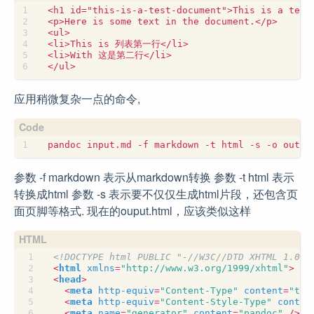
应用稍微复杂一点的命令,
参数 -f markdown 表示从markdown转换 参数 -t html 表示
转换成html 参数 -s 表示要不仅仅生成html片段，还包含页
面页脚等格式. 现在的ouput.html，应该类似这样
<!DOCTYPE html PUBLIC "-//W3C//DTD XHTML 1.0 T
<
html
xmlns
=
"http://www.w3.org/1999/xhtml"
>
<
head
>
<
meta
http-equiv
=
"Content-Type"
content
=
"tex
<
meta
http-equiv
=
"Content-Style-Type"
conten
<
meta
name
=
"generator"
content
=
"pandoc"
/>