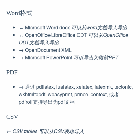
Word格式
↔︎ Microsoft Word docx
可以从word文档导入导出
↔︎ OpenOffice/LibreOffice ODT
可以从OpenOffice
ODT文档导入导出
→ OpenDocument XML
→ Microsoft PowerPoint
可以导出为微软PPT
PDF
→ 通过 pdflatex, lualatex, xelatex, latexmk, tectonic,
wkhtmltopdf, weasyprint, prince, context, 或者
pdfroff支持导出为pdf文档
CSV
←
CSV tables
可以从CSV表格导入