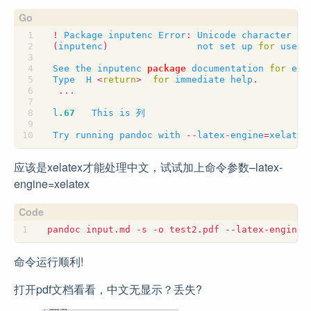
!
Package
inputenc
Error
:
Unicode
character
列
(
inputenc
)
not
set
up
for
use
w
See
the
inputenc
package
documentation
for
exp
Type
H
<
return
>
for
immediate
help
.
...
l
.67
This
is
列
Try
running
pandoc
with
--
latex
-
engine
=
xelatex
应该是xelatex才能处理中文，试试加上命令参数–latex-
engine=xelatex
命令运行顺利!
打开pdf文档看看，中文无显示？丢失?