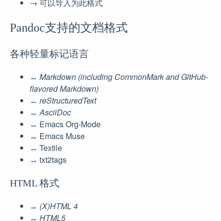
→ 可以导入为此格式
Pandoc支持的文档格式
各种轻量标记语言
↔︎
Markdown (including CommonMark and GitHub-
flavored Markdown)
↔︎
reStructuredText
↔︎
AsciiDoc
↔︎ Emacs Org-Mode
↔︎ Emacs Muse
↔︎ Textile
↔︎ txt2tags
HTML 格式
↔︎
(X)HTML 4
↔︎
HTML5