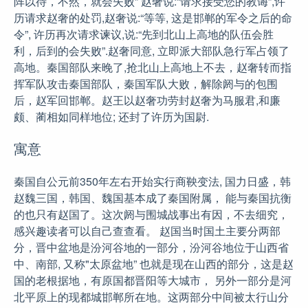
阵以待，不然，就会失败” 赵奢说:“请求接受您的教诲”,许
历请求赵奢的处罚,赵奢说:“等等, 这是邯郸的军令之后的命
令”, 许历再次请求谏议,说:“先到北山上高地的队伍会胜
利，后到的会失败”.赵奢同意, 立即派大部队急行军占领了
高地。秦国部队来晚了,抢北山上高地上不去，赵奢转而指
挥军队攻击秦国部队，秦国军队大败，解除阏与的包围
后，赵军回邯郸。赵王以赵奢功劳封赵奢为马服君,和廉
颇、蔺相如同样地位; 还封了许历为国尉.
寓意
秦国自公元前350年左右开始实行商鞅变法, 国力日盛，韩
赵魏三国，韩国、魏国基本成了秦国附属， 能与秦国抗衡
的也只有赵国了。这次阏与围城战事出有因，不去细究，
感兴趣读者可以自己查查看。 赵国当时国土主要分两部
分，晋中盆地是汾河谷地的一部分，汾河谷地位于山西省
中、南部, 又称"太原盆地” 也就是现在山西的部分，这是赵
国的老根据地，有原国都晋阳等大城市， 另外一部分是河
北平原上的现都城邯郸所在地。这两部分中间被太行山分