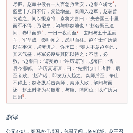
6
尽振。赵军中候有一人言急救武安，赵奢立斩之
。
坚璧十八日不行，复益增垒。秦间入赵军，赵奢善
食遣之。间以报秦将，秦将大喜曰：“夫去国三十里
而军不得，乃增垒，阏与非赵地也！”赵奢既已遣
7
8
间，卷甲而趋
，一日一夜而至
，去阏与五十里而
军，军垒成。秦师闻之，悉甲而往。赵军士许历请
以军事谏，赵奢进之。许历曰：“秦人不意赵至此，
其来气盛，将军必厚集其陈以待之；不然，必
败。”赵奢曰：“请受教！”许历请刑，赵奢曰：“胥，
后令邯郸。”许历复请谏，曰：“先据北山上者胜，后
至者败。”赵许诺，即发万人趋之。秦师后至，争山
不得上；赵奢纵兵击秦师，秦师大败，解阏与而
还。赵王封奢为马服君，与廉、蔺同位；以许历为
9
国尉
。
翻译
公元270年, 秦国攻打赵国，包围了阏与(è yǔ)城。赵王召