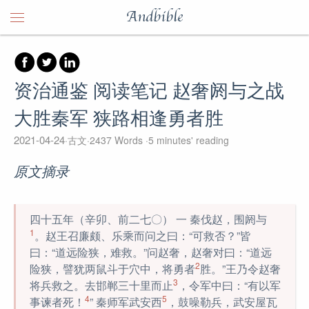
Andbible
资治通鉴 阅读笔记 赵奢阏与之战
大胜秦军 狭路相逢勇者胜
2021-04-24
古文
2437 Words
5 minutes' reading
原文摘录
四十五年（辛卯、前二七〇） 一 秦伐赵，围阏与
1
。赵王召廉颇、乐乘而问之曰：“可救否？”皆
曰：“道远险狭，难救。”问赵奢，赵奢对曰：“道远
2
险狭，譬犹两鼠斗于穴中，将勇者
胜。”王乃令赵奢
3
将兵救之。去邯郸三十里而止
，令军中曰：“有以军
4
5
事谏者死！
” 秦师军武安西
，鼓噪勒兵，武安屋瓦