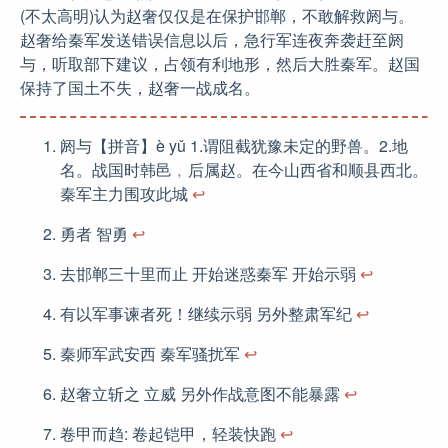
(不太高明)认为赵奢仅仅是在保护邯郸，不敢解救阏与。
赵奢给秦军发送错误信息以后，急行军连夜奔袭赶至阏
与，听取部下建议，占领有利地形，然后大胜秦军。赵国
保持了国土不失，赵奢一战成名。
阏与【拼音】è yǔ 1.谓阻截犹豫未定的野兽。2.地
名。战国时韩邑﹐后属赵。在今山西省和顺县西北。
秦军主力围攻此城
↩︎
勇者 智勇
↩︎
去邯郸三十里而止 开始迷惑秦军 开始示弱
↩︎
有以军事谏者死！继续示弱 另外整肃军纪
↩︎
秦师军武安西 秦军骚扰军
↩︎
赵奢立斩之 立威 另外作战意图不能暴露
↩︎
卷甲而趋: 卷起铠甲，轻装快跑
↩︎