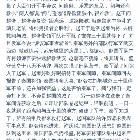
集了大臣们开军事会议, 问廉颇、乐乘的意见，“阏与还有
救么” 两人都说,“阏与遥远道路险阻狭小, 很难救”。赵王问
赵奢，赵奢会复说:“距离远、道路险狭, 就像鼠洞中争斗的
两只老鼠, 将帅勇猛者会胜利”。赵王于是派赵奢为将, 去解
救阏与城。赵奢带领军队行军除了邯郸三十里就停下了, 并
且发军令说:“谏议军事者斩首”. 秦军另外的部队行军至武安
西边, 敲鼓练兵，武安城里的房屋瓦片都振动。赵国军队中
有将领谏言要快速解救武安, 赵奢毫不犹豫，将其斩首。坚
守营垒十八天不动弹, 再次加强了部队营垒。秦军派了间隙
入了赵军，赵奢好吃好喝招待了秦军间隙。秦军间隙回去
报告了秦国将领, 秦国将领大喜: “赵奢在邯郸城外三十里停
军不前，还在加强营垒，这是害怕秦军了。阏与我们一定
会打下来，不会是赵国的城了, “。另一边赵奢在送走了秦
军间谍获取之后, 立即让部队卷起铠甲，轻装前进，一日一
夜就到了距离阏与五十里的地方, 修建了军垒。秦军知道
了，所有的甲兵都来攻打赵军。赵国军队的许历请求发表
军事意见, 赵奢请他进来。许历说:“秦国部队没想到赵国部
队到这里来, 秦国部队气势很盛, 将军要将部队集中起来严