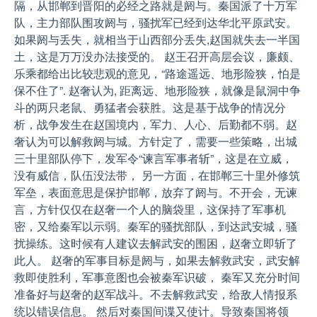
隔，从邯郸到晋阳的必经之路就是阏与。秦国派了十万军
队，主力部队围攻阏与，骚扰军已经到达华北平原武安。
如果阏与丢失，就相当于山西部分丢失,赵国就失去一半国
土，这是万万没办法接受的。 赵王召开高层会议，廉颇、
乐乘都给出比较悲观的意见，“路途遥远、地形险狭，怕是
保不住了”. 赵奢认为, 距离远、地形险狭，就像是鼠洞中争
斗的两只老鼠、勇猛者会获胜。这是基于战争的情况分
析，战争发生在赵国境内，军力、人心、后勤都不弱。赵
奢认为可以解救阏与城。方针定了，需要一些策略，出城
三十里部队停下，发军令“谏言军事者斩”，这是在立威，
没有威信，队伍没法带， 另一方面，在邯郸三十里外修筑
军垒，表面意思是保护邯郸，放弃了阏与。不开会，无谏
言，方针仅仅在赵奢一个人的脑袋里，这保持了军事机
密，又给秦军以示弱。秦军的骚扰部队，到达武安城，骚
扰操练。这时候有人建议去解武安的围困，赵奢立即斩了
此人。 赵奢的军事目标是阏与，如果去解救武安，武安解
救即使胜利，军事意图也会被秦军识破， 秦军又充分时间
准备好与赵奢的赵军战斗。不去解救武安，给敌人情报系
统以错误信息。 然后对秦国间谍又使计。导致秦国将领